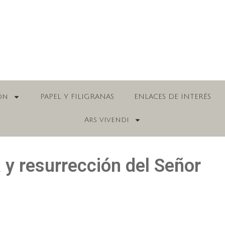
ón
PAPEL Y FILIGRANAS
ENLACES DE INTERÉS
Ars vivendi
 y resurrección del Señor