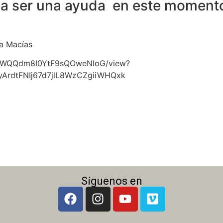
a ser una ayuda en este momento
da Macías
M137WQQdm8I0YtF9sQOweNloG/view?
yArdtFNIj67d7jlL8WzCZgiiWHQxk
Síguenos en