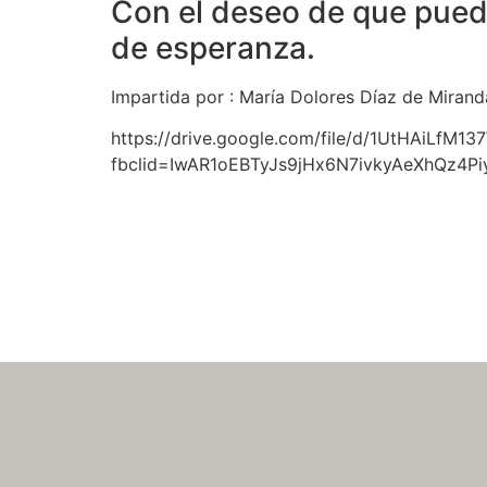
Con el deseo de que pued
de esperanza.
Impartida por : María Dolores Díaz de Miran
https://drive.google.com/file/d/1UtHAiLf
fbclid=IwAR1oEBTyJs9jHx6N7ivkyAeXhQz4Pi