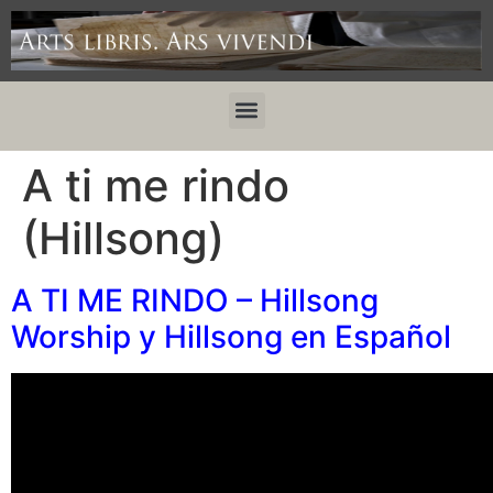
A ti me rindo
(Hillsong)
A TI ME RINDO – Hillsong
Worship y Hillsong en Español