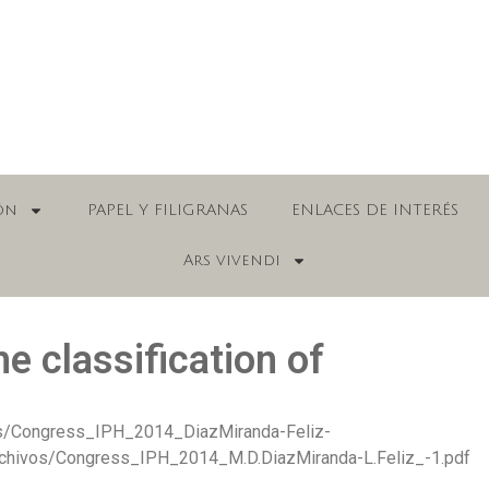
ón
PAPEL Y FILIGRANAS
ENLACES DE INTERÉS
Ars vivendi
e classification of
os/Congress_IPH_2014_DiazMiranda-Feliz-
archivos/Congress_IPH_2014_M.D.DiazMiranda-L.Feliz_-1.pdf